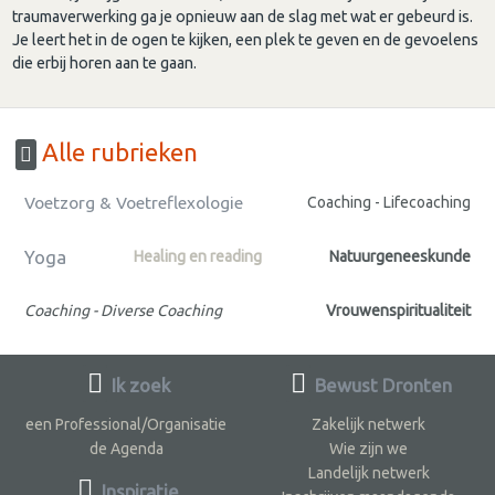
traumaverwerking ga je opnieuw aan de slag met wat er gebeurd is.
Je leert het in de ogen te kijken, een plek te geven en de gevoelens
die erbij horen aan te gaan.
Alle rubrieken
Voetzorg & Voetreflexologie
Coaching - Lifecoaching
Yoga
Healing en reading
Natuurgeneeskunde
Coaching - Diverse Coaching
Vrouwenspiritualiteit
Ik zoek
Bewust Dronten
een Professional/Organisatie
Zakelijk netwerk
de Agenda
Wie zijn we
Landelijk netwerk
Inspiratie