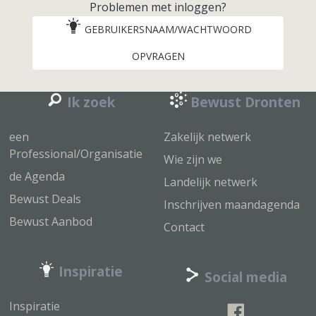
Problemen met inloggen?
GEBRUIKERSNAAM/WACHTWOORD
OPVRAGEN
Ik zoek
Bewust Dronten
een
Zakelijk netwerk
Professional/Organisatie
Wie zijn we
de Agenda
Landelijk netwerk
Bewust Deals
Inschrijven maandagenda
Bewust Aanbod
Contact
Inspiratie
Social media
Inspiratie