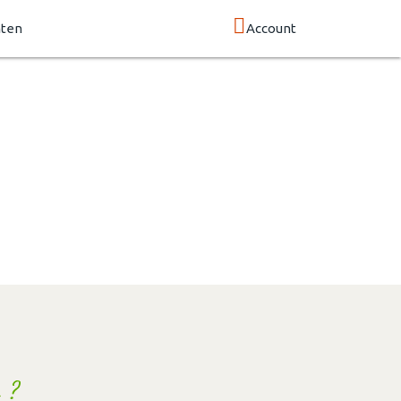
nten
Account
 ?