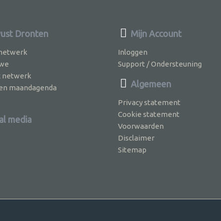
ust Dronten
Mijn Account
 netwerk
Inloggen
 we
Support / Ondersteuning
k netwerk
Algemeen
jven maandagenda
Privacy statement
Cookie statement
al media
Voorwaarden
Disclaimer
Sitemap