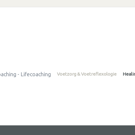
aching - Lifecoaching
Voetzorg & Voetreflexologie
Heali