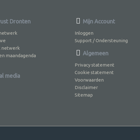
ust Dronten
Mijn Account
 netwerk
Inloggen
 we
Support / Ondersteuning
k netwerk
Algemeen
jven maandagenda
Privacy statement
Cookie statement
al media
Voorwaarden
Disclaimer
Sitemap