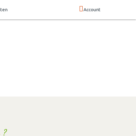
nten
Account
 ?