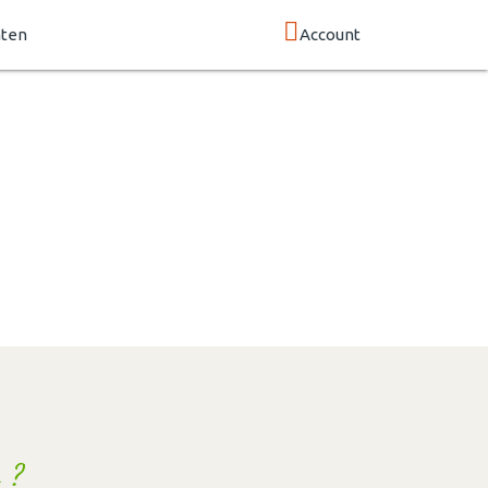
nten
Account
 ?