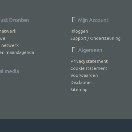
ust Dronten
Mijn Account
 netwerk
Inloggen
 we
Support / Ondersteuning
k netwerk
Algemeen
jven maandagenda
Privacy statement
Cookie statement
al media
Voorwaarden
Disclaimer
Sitemap