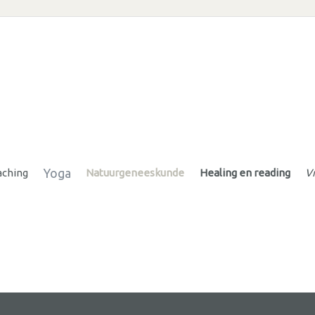
Yoga
aching
Natuurgeneeskunde
Healing en reading
Vr