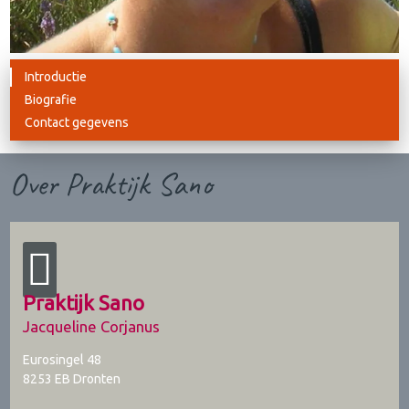
Introductie
Biografie
Contact gegevens
Over Praktijk Sano
Praktijk Sano
Jacqueline Corjanus
Eurosingel 48
8253 EB
Dronten